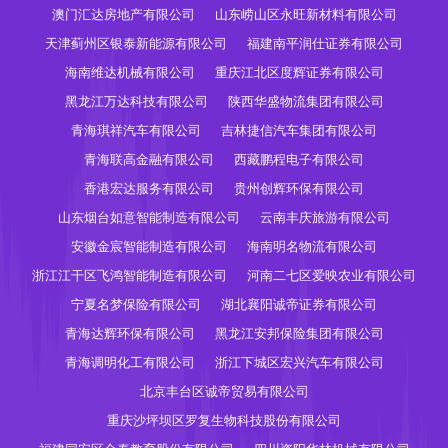
澳门汇达房地产有限公司
山东崂山区永旺新材料有限公司
天津蓟州区银泰新能源有限公司
福建南平润仕证券有限公司
海南维达机械有限公司
重庆江北区度辉证券有限公司
黑龙江万达科技有限公司
陕西华盛物流集团有限公司
青海琪祥汽车有限公司
吉林捷信汽车集团有限公司
青海联高金融有限公司
西藏鹏程电子有限公司
香港宏达服务有限公司
贵州创辉环保有限公司
山东烟台如意智能制造有限公司
云南丰庆旅游有限公司
安徽金宸智能制造有限公司
海南明名物流有限公司
浙江江干区飞鸿智能制造有限公司
河南二七区爱映农业有限公司
宁夏名梦保险有限公司
湖北襄阳诚帝证券有限公司
青海达辉环保有限公司
黑龙江安邦保险集团有限公司
青海调明化工有限公司
浙江下城区宏兴汽车有限公司
北京丰台区诚帝贸易有限公司
重庆沙坪坝区罗复生物科技股份有限公司